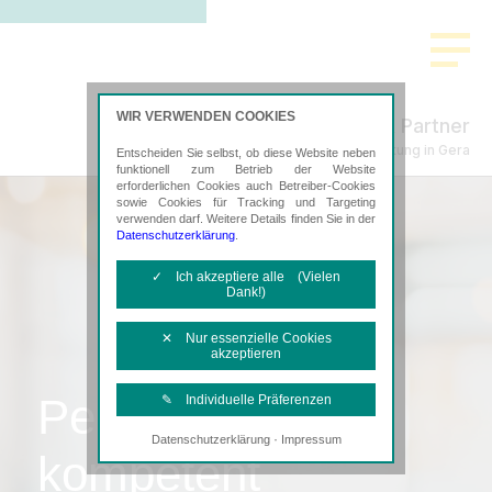
WIR VERWENDEN COOKIES
Schmidt & Partner
Steuerberatung in Gera
Entscheiden Sie selbst, ob diese Website neben
funktionell zum Betrieb der Website
erforderlichen Cookies auch Betreiber-Cookies
sowie Cookies für Tracking und Targeting
verwenden darf. Weitere Details finden Sie in der
Datenschutzerklärung
.
✓ Ich akzeptiere alle (Vielen
Dank!)
✕ Nur essenzielle Cookies
akzeptieren
Persönlich,
✎ Individuelle Präferenzen
·
Datenschutzerklärung
Impressum
Notwendige Cookies
kompetent
Diese Cookies sind erforderlich, um die
grundlegende Funktionalität der Website