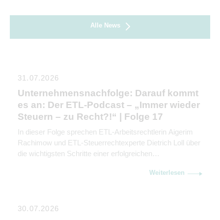
Alle News
31.07.2026
Unternehmensnachfolge: Darauf kommt
es an: Der ETL-Podcast – „Immer wieder
Steuern – zu Recht?!“ | Folge 17
In dieser Folge sprechen ETL-Arbeitsrechtlerin Aigerim
Rachimow und ETL-Steuerrechtexperte Dietrich Loll über
die wichtigsten Schritte einer erfolgreichen
Unternehmensnachfolge. Sie erklären, warum
Weiterlesen
Kommunikation genauso wichtig ist wie rechtliche und
steuerliche Gestaltung.
30.07.2026