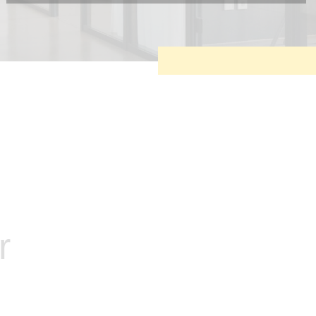
Diese Cookies sind erforderlich, um die grundlegende
Funktionalität der Website zu sichern.
Tracking- und Targeting-Cookies
Diese Cookies sind erforderlich, um unsere Website auf Ihre
Bedürfnisse hin zu optimieren. Hierzu gehört eine
bedarfsgerechte Gestaltung und fortlaufende Verbesserung
unseres Angebotes einschließlich der Verknüpfung zu
Social-Media-Angeboten von z.B. Facebook und LinkedIn.
Betreibercookies
Diese Cookies sind erforderlich, um z.B. Google Maps zu
nutzen oder eingebettete Videos abspielen zu können.
r