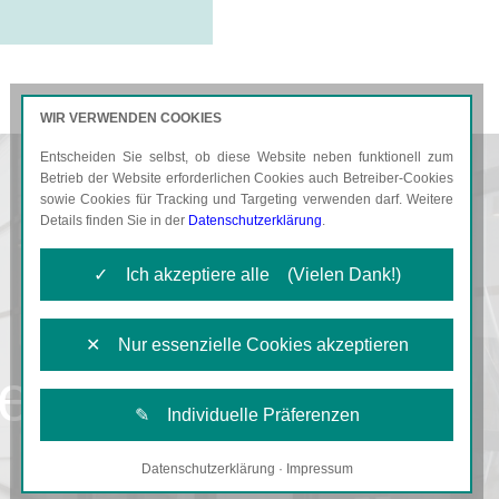
WIR VERWENDEN COOKIES
Entscheiden Sie selbst, ob diese Website neben funktionell zum
AKTUELLES
KARRIERE
Betrieb der Website erforderlichen Cookies auch Betreiber-Cookies
sowie Cookies für Tracking und Targeting verwenden darf. Weitere
Details finden Sie in der
Datenschutzerklärung
.
✓ Ich akzeptiere alle (Vielen Dank!)
✕ Nur essenzielle Cookies akzeptieren
er
✎ Individuelle Präferenzen
Datenschutzerklärung
·
Impressum
Notwendige Cookies