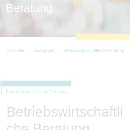
zu sichern.
Beratung
Tracking- und Targeting-Cookies
Diese Cookies sind erforderlich, um
unsere Website auf Ihre Bedürfnisse hin
zu optimieren. Hierzu gehört eine
bedarfsgerechte Gestaltung und
fortlaufende Verbesserung unseres
Angebotes einschließlich der
Verknüpfung zu Social-Media-
Angeboten von z.B. Facebook und
Startseite
Leistungen
Betriebswirtschaftliche Beratung
LinkedIn.
Betreibercookies
Diese Cookies sind erforderlich, um z.B.
Google Maps zu nutzen oder
eingebettete Videos abspielen zu
können.
Betriebswirtschaftliche Beratung
Betriebswirtschaftli
che Beratung