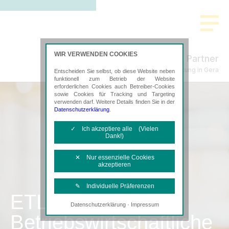
WIR VERWENDEN COOKIES
Schmidt & Partner
Steuerberatung in Gera
Entscheiden Sie selbst, ob diese Website neben
funktionell zum Betrieb der Website
erforderlichen Cookies auch Betreiber-Cookies
sowie Cookies für Tracking und Targeting
verwenden darf. Weitere Details finden Sie in der
Datenschutzerklärung
.
✓ Ich akzeptiere alle (Vielen
Dank!)
✕ Nur essenzielle Cookies
akzeptieren
✎ Individuelle Präferenzen
ETL
·
Datenschutzerklärung
Impressum
Notwendige Cookies
Betriebswirtschaftliche
Diese Cookies sind erforderlich, um die
grundlegende Funktionalität der Website