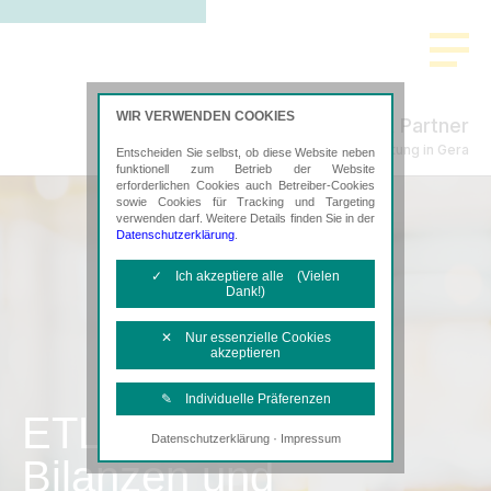
WIR VERWENDEN COOKIES
Schmidt & Partner
Steuerberatung in Gera
Entscheiden Sie selbst, ob diese Website neben
funktionell zum Betrieb der Website
erforderlichen Cookies auch Betreiber-Cookies
sowie Cookies für Tracking und Targeting
verwenden darf. Weitere Details finden Sie in der
Datenschutzerklärung
.
✓ Ich akzeptiere alle (Vielen
Dank!)
✕ Nur essenzielle Cookies
akzeptieren
✎ Individuelle Präferenzen
ETL
·
Datenschutzerklärung
Impressum
Notwendige Cookies
Bilanzen und
Diese Cookies sind erforderlich, um die
grundlegende Funktionalität der Website