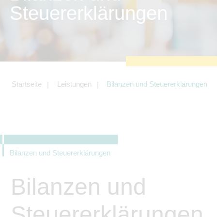
zu sichern.
Steuererklärungen
Tracking- und Targeting-Cookies
Diese Cookies sind erforderlich, um
unsere Website auf Ihre Bedürfnisse hin
zu optimieren. Hierzu gehört eine
bedarfsgerechte Gestaltung und
fortlaufende Verbesserung unseres
Angebotes einschließlich der
Verknüpfung zu Social-Media-
Angeboten von z.B. Facebook und
Startseite
Leistungen
Bilanzen und Steuererklärungen
LinkedIn.
Betreibercookies
Diese Cookies sind erforderlich, um z.B.
Google Maps zu nutzen oder
eingebettete Videos abspielen zu
können.
Bilanzen und Steuererklärungen
Bilanzen und
Steuererklärungen